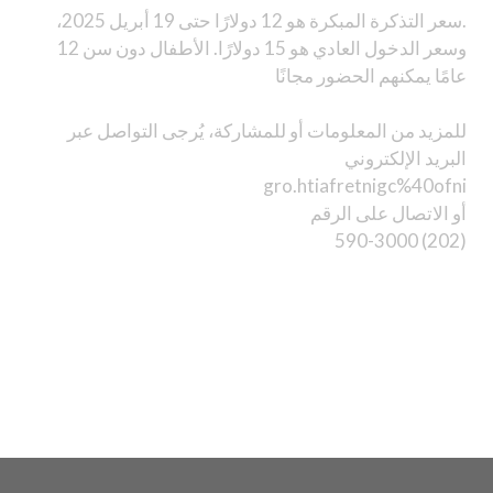
.سعر التذكرة المبكرة هو 12 دولارًا حتى 19 أبريل 2025،
وسعر الدخول العادي هو 15 دولارًا. الأطفال دون سن 12
عامًا يمكنهم الحضور مجانًا
للمزيد من المعلومات أو للمشاركة، يُرجى التواصل عبر
البريد الإلكتروني
gro.htiafretnigc%40ofni
أو الاتصال على الرقم
(202) 590-3000